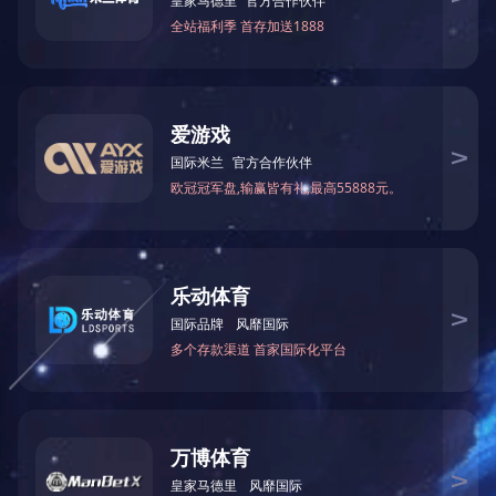
产品介绍
活性碳吸附塔根据处理气体污染因子的不同而选择不同的
吸附滞留时间，再根据处理废气量的大小确定吸
附面积。 针对不同工艺生产中所排放的废气特性，如废气
温度、是否含有油雾、粉尘等相关情况，选择性的
在废气设备进口处增设冷却器、过滤器等预处理装置来保护
吸附段，确保吸附塔在高效状态下运行。该设备
适用于低浓度大风量或高浓度间歇排放废气的作业环境。
结构
1.活性炭吸附塔的壳体有碳钢、不锈钢材质等；
2.活性炭吸附塔分单层填料结构和多层填料结构；